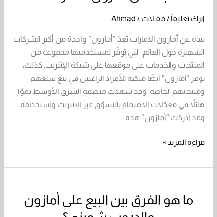
عن
اترك تعليقاً
/
مقالات
/
Ahmad
أمازون
الامارات
نبذه عن أمازون الامارات تعدّ “أمازون” واحدة من أكبر الشركات
الشهيرة حول العالم، التي توفّر لمستخدميها مجموعة من
المنتجات والخدمات على موقعها على شبكة الإنترنت. كذلك،
توفر “أمازون” أيضًا منصّة للأفراد الراغبين في بيع سلعهم
ومنتجاتهم الخاصة. وقد شهدت منطقة الشرق الأوسط نموًا
هائلاً في معدّلات الاهتمام بالتسوّق عبر الإنترنت واستخدامه.
وقد أدركت “أمازون” هذه
قراءة المزيد »
ما هو الفرق بين البيع على أمازون
ما
هو
والدروب شوبنج ؟