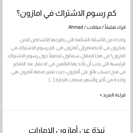
كم رسوم الاشتراك في امازون؟
كم
رسوم
اترك تعليقاً
/
مقالات
/
Ahmad
الاشتراك
في
واحدة من الأسئلة الشائعة التي يطرحها الأشخاص الذين
امازون؟
يفكرون في الانضمام إلى أمازون هي: كم رسوم الاشتراك في
امازون؟ في هذا المقال، سنتناول تفصيلًا حول رسوم الاشتراك
الرئيسية التي يجب أن يأخذ بها البائعين في الاعتبار عند التفكير
في فتح حساب بائع على أمازون، حيث تعتبر منصة أمازون هي
واحدة من أكبر وأشهر منصات التجارة […]
قراءة المزيد »
نبذة عن أمازون الامارات
نبذة