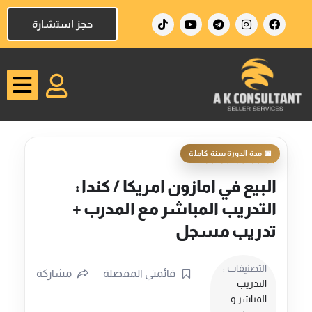
خطي
T
Y
T
I
F
حجز استشارة
لى
i
o
e
n
a
k
u
l
s
c
لمحتوى
t
t
e
t
e
o
u
g
a
b
k
b
r
g
o
e
a
r
o
m
a
k
m
البيع في امازون امريكا / كندا :
التدريب المباشر مع المدرب +
تدريب مسجل
التصنيفات :
قائمتي المفضلة
مشاركة
التدريب
المباشر و