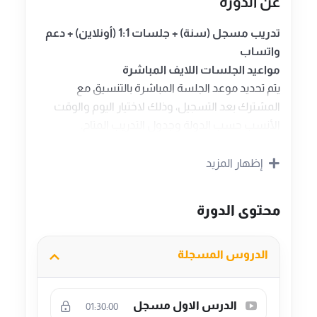
عن الدورة
تدريب مسجل (سنة) + جلسات 1:1 (أونلاين) + دعم
واتساب
مواعيد الجلسات اللايف المباشرة
يتم تحديد موعد الجلسة المباشرة بالتنسيق مع
المشترك بعد التسجيل، وذلك لاختيار اليوم والوقت
الأنسب حسب الدولة وجدول التدريب المتاح.
كندا:
تُعقد الجلسات خلال أيام الأسبوع، ويتم
إظهار المزيد
تحديد اليوم والوقت لاحقًا بالاتفاق مع
المشترك.
محتوى الدورة
أمريكا:
يمكن عقد الجلسات خلال عطلة نهاية
الأسبوع أو خلال أيام الأسبوع، ويتم الاتفاق
على موعد التدريب المناسب مع المشترك بعد
الدروس المسجلة
التسجيل.
الإمارات / السعودية / مصر وغيرها من
الدرس الاول مسجل
01:30:00
البلدان العربية المقبولة في أمازون أمريكا: