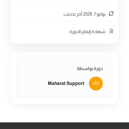
لماذا هذه الدورة تحديدا؟
يوليو 1, 2026 آخر تحديث
1- تعلم أسرار البيع على أمازون الشرق الأوسط
بطرق حديثة جدا
شهادة إتمام الدورة
2- تعلم كيف تبني مشروعك الخاص على أساس
متين و قوي لتعتمد عليه بالمستقبل
3- شروحات عملية و نظرية لتجاوب على كل
أسالتك
4- نقدم لك نصائح و ارشادات من خبراتنا لتجنب
دورة بواسطة
خسارة الوقت و المال
5- اسأل المدرب في أي وقت اذا كنت تريد المساعدة
Maharat Support
MS