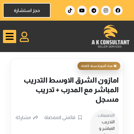
خطي
T
Y
T
I
F
حجز استشارة
لى
i
o
e
n
a
k
u
l
s
c
لمحتوى
t
t
e
t
e
o
u
g
a
b
k
b
r
g
o
e
a
r
o
m
a
k
m
امازون الشرق الاوسط التدريب
المباشر مع المدرب + تدريب
مسجل
التصنيفات :
قائمتي المفضلة
مشاركة
التدريب
المباشر و