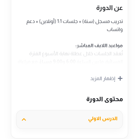
عن الدورة
تدريب مسجل (سنة) + جلسات 1:1 (أونلاين) + دعم
واتساب
مواعيد اللايف المباشر:
تُعقد الجلسات خلال عطلة نهاية الأسبوع الفترة
المسائية، ما بين الساعة
6:00 و9:00 مساءً
، مع مراعاة
فروق التوقيت بين الدول. ويتم تأكيد الموعد النهائي
لاحقًا بالتنسيق مع المشترك.
إظهار المزيد
عدد المقاعد 4 فقط كل شهر. احجز مقعدك الان*
محتوى الدورة
التدريب المسجل متاح لسنة كاملة*
كن من أوائل البائعين المحترفين و تعلم
الدرس الاولي
استراتيجيات البيع على أمازون الشرق الاوسط
أساعدك في احتراف البيع على أمازون الامارات و