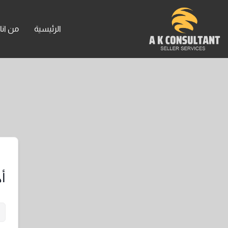
خطي
لى
الرئيسية
من انا
لمحتوى
أه