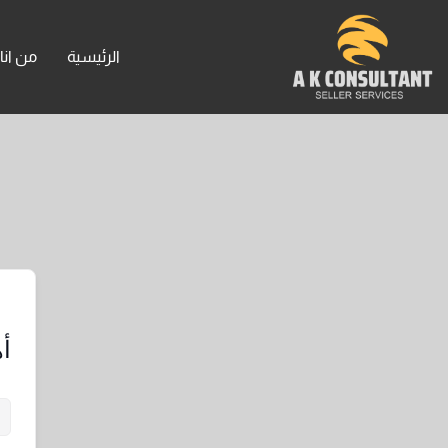
خطي
لى
الرئيسية
من انا
لمحتوى
أه