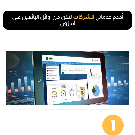
أقدم خدماتي
للشركات
لتكن من أوائل البائعين على
أمازون